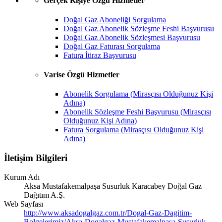
Gerçek Kişiye Özgü Hizmetler
Doğal Gaz Aboneliği Sorgulama
Doğal Gaz Abonelik Sözleşme Feshi Başvurusu
Doğal Gaz Abonelik Sözleşmesi Başvurusu
Doğal Gaz Faturası Sorgulama
Fatura İtiraz Başvurusu
Varise Özgü Hizmetler
Abonelik Sorgulama (Mirasçısı Olduğunuz Kişi
Adına)
Abonelik Sözleşme Feshi Başvurusu (Mirasçısı
Olduğunuz Kişi Adına)
Fatura Sorgulama (Mirasçısı Olduğunuz Kişi
Adına)
İletişim Bilgileri
Kurum Adı
Aksa Mustafakemalpaşa Susurluk Karacabey Doğal Gaz
Dağıtım A.Ş.
Web Sayfası
http://www.aksadogalgaz.com.tr/Dogal-Gaz-Dagitim-
Bolgelerimiz/Aksa-Dogalgaz-Mustafakemalpasa-Susurluk-