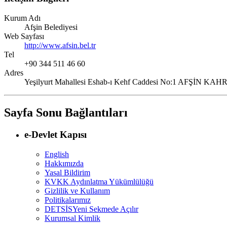
Kurum Adı
Afşin Belediyesi
Web Sayfası
http://www.afsin.bel.tr
Tel
+90 344 511 46 60
Adres
Yeşilyurt Mahallesi Eshab-ı Kehf Caddesi No:1 AFŞ
Sayfa Sonu Bağlantıları
e-Devlet Kapısı
English
Hakkımızda
Yasal Bildirim
KVKK Aydınlatma Yükümlülüğü
Gizlilik ve Kullanım
Politikalarımız
DETSİS
Yeni Sekmede Açılır
Kurumsal Kimlik