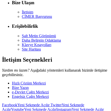
Bize Ulaşın
İletişim
CİMER Başvurusu
Erişilebilirlik
Salt Metin Görünümü
Daha Belirgin Odaklama
Klavye Kısayolları
Site Haritası
İletişim Seçenekleri
Yardım mı lazım?
Aşağıdaki yöntemleri kullanarak bizimle iletişime
geçebilirsiniz.
Hızlı Çözüm Merkezi
Bize Yazın
e-Devlet Çağrı Merkezi
Engelsiz Çağrı Merkezi
Facebook
Yeni Sekmede Açılır
Twitter
Yeni Sekmede
Açılır
Youtube
Yeni Sekmede Açılır
Instagram
Yeni Sekmede Açılır