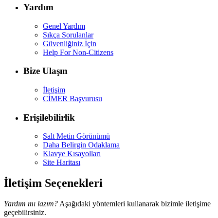
Yardım
Genel Yardım
Sıkça Sorulanlar
Güvenliğiniz İçin
Help For Non-Citizens
Bize Ulaşın
İletişim
CİMER Başvurusu
Erişilebilirlik
Salt Metin Görünümü
Daha Belirgin Odaklama
Klavye Kısayolları
Site Haritası
İletişim Seçenekleri
Yardım mı lazım?
Aşağıdaki yöntemleri kullanarak bizimle iletişime
geçebilirsiniz.