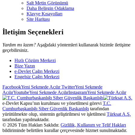
Salt Metin Görünümü
Daha Belirgin Odaklama
Klavye Kısayolları
Site Haritası
İletişim Seçenekleri
Yardım mı lazım?
Aşağıdaki yöntemleri kullanarak bizimle iletişime
geçebilirsiniz.
Hızlı Çözüm Merkezi
Bize Yazın
e-Devlet Çağrı Merkezi
Engelsiz Çağrı Merkezi
Facebook
Yeni Sekmede Açılır
Twitter
Yeni Sekmede
Açılır
Youtube
Yeni Sekmede Açılır
Instagram
Yeni Sekmede Açılır
e-Devlet Kapısı’nın kurulması ve yönetilmesi görevi
T.C.
Cumhurbaşkanlığı Siber Güvenlik Başkanlığı
tarafından
yürütülmekte olup, sistemin geliştirilmesi ve işletilmesi
Türksat A.Ş.
tarafından yapılmaktadır.
©
2026
Tüm Hakları Saklıdır.
Gizlilik, Kullanım ve Telif Hakları
bildiriminde belirtilen kurallar çerçevesinde hizmet sunulmaktadır.