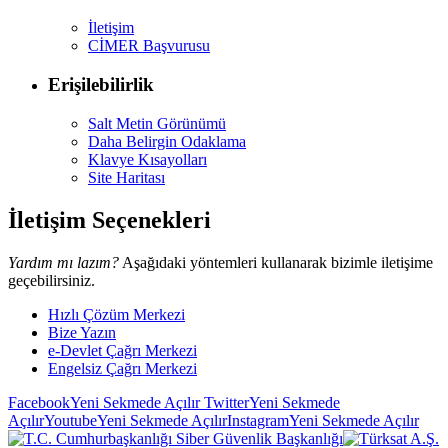
İletişim
CİMER Başvurusu
Erişilebilirlik
Salt Metin Görünümü
Daha Belirgin Odaklama
Klavye Kısayolları
Site Haritası
İletişim Seçenekleri
Yardım mı lazım?
Aşağıdaki yöntemleri kullanarak bizimle iletişime
geçebilirsiniz.
Hızlı Çözüm Merkezi
Bize Yazın
e-Devlet Çağrı Merkezi
Engelsiz Çağrı Merkezi
Facebook
Yeni Sekmede Açılır
Twitter
Yeni Sekmede
Açılır
Youtube
Yeni Sekmede Açılır
Instagram
Yeni Sekmede Açılır