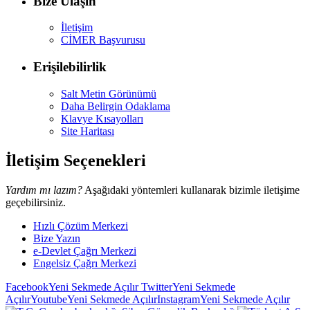
Bize Ulaşın
İletişim
CİMER Başvurusu
Erişilebilirlik
Salt Metin Görünümü
Daha Belirgin Odaklama
Klavye Kısayolları
Site Haritası
İletişim Seçenekleri
Yardım mı lazım?
Aşağıdaki yöntemleri kullanarak bizimle iletişime
geçebilirsiniz.
Hızlı Çözüm Merkezi
Bize Yazın
e-Devlet Çağrı Merkezi
Engelsiz Çağrı Merkezi
Facebook
Yeni Sekmede Açılır
Twitter
Yeni Sekmede
Açılır
Youtube
Yeni Sekmede Açılır
Instagram
Yeni Sekmede Açılır