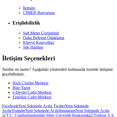
İletişim
CİMER Başvurusu
Erişilebilirlik
Salt Metin Görünümü
Daha Belirgin Odaklama
Klavye Kısayolları
Site Haritası
İletişim Seçenekleri
Yardım mı lazım?
Aşağıdaki yöntemleri kullanarak bizimle iletişime
geçebilirsiniz.
Hızlı Çözüm Merkezi
Bize Yazın
e-Devlet Çağrı Merkezi
Engelsiz Çağrı Merkezi
Facebook
Yeni Sekmede Açılır
Twitter
Yeni Sekmede
Açılır
Youtube
Yeni Sekmede Açılır
Instagram
Yeni Sekmede Açılır