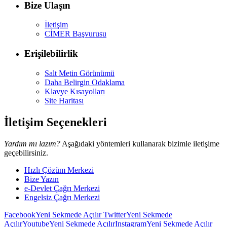
Bize Ulaşın
İletişim
CİMER Başvurusu
Erişilebilirlik
Salt Metin Görünümü
Daha Belirgin Odaklama
Klavye Kısayolları
Site Haritası
İletişim Seçenekleri
Yardım mı lazım?
Aşağıdaki yöntemleri kullanarak bizimle iletişime
geçebilirsiniz.
Hızlı Çözüm Merkezi
Bize Yazın
e-Devlet Çağrı Merkezi
Engelsiz Çağrı Merkezi
Facebook
Yeni Sekmede Açılır
Twitter
Yeni Sekmede
Açılır
Youtube
Yeni Sekmede Açılır
Instagram
Yeni Sekmede Açılır