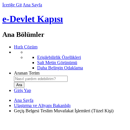
İçeriğe Git
Ana Sayfa
e-Devlet Kapısı
Ana Bölümler
Hızlı Çözüm
Erişilebilirlik Özellikleri
Salt Metin Görünümü
Daha Belirgin Odaklama
Aranan Terim
Giriş Yap
Ana Sayfa
Ulaştırma ve Altyapı Bakanlığı
Geçiş Belgesi Teslim Muvafakat İşlemleri (Tüzel Kişi)