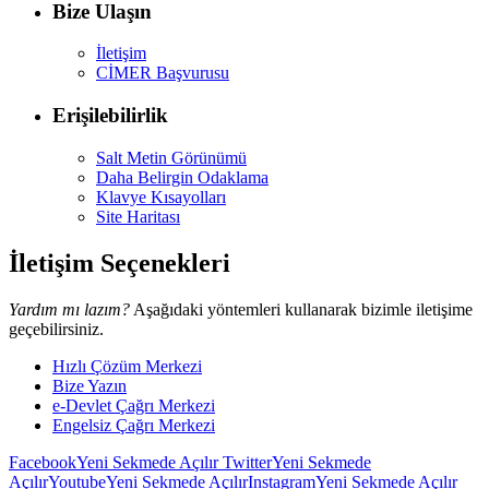
Bize Ulaşın
İletişim
CİMER Başvurusu
Erişilebilirlik
Salt Metin Görünümü
Daha Belirgin Odaklama
Klavye Kısayolları
Site Haritası
İletişim Seçenekleri
Yardım mı lazım?
Aşağıdaki yöntemleri kullanarak bizimle iletişime
geçebilirsiniz.
Hızlı Çözüm Merkezi
Bize Yazın
e-Devlet Çağrı Merkezi
Engelsiz Çağrı Merkezi
Facebook
Yeni Sekmede Açılır
Twitter
Yeni Sekmede
Açılır
Youtube
Yeni Sekmede Açılır
Instagram
Yeni Sekmede Açılır