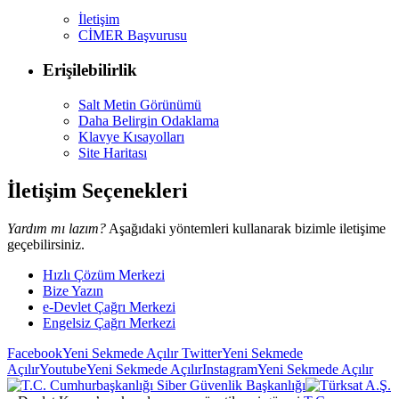
İletişim
CİMER Başvurusu
Erişilebilirlik
Salt Metin Görünümü
Daha Belirgin Odaklama
Klavye Kısayolları
Site Haritası
İletişim Seçenekleri
Yardım mı lazım?
Aşağıdaki yöntemleri kullanarak bizimle iletişime
geçebilirsiniz.
Hızlı Çözüm Merkezi
Bize Yazın
e-Devlet Çağrı Merkezi
Engelsiz Çağrı Merkezi
Facebook
Yeni Sekmede Açılır
Twitter
Yeni Sekmede
Açılır
Youtube
Yeni Sekmede Açılır
Instagram
Yeni Sekmede Açılır