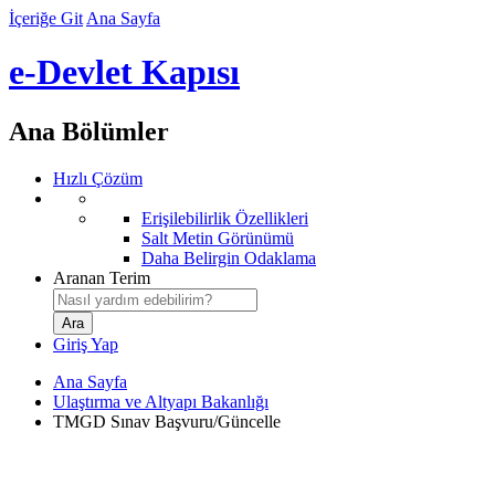
İçeriğe Git
Ana Sayfa
e-Devlet Kapısı
Ana Bölümler
Hızlı Çözüm
Erişilebilirlik Özellikleri
Salt Metin Görünümü
Daha Belirgin Odaklama
Aranan Terim
Giriş Yap
Ana Sayfa
Ulaştırma ve Altyapı Bakanlığı
TMGD Sınav Başvuru/Güncelle