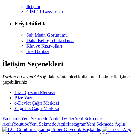
İletişim
CİMER Başvurusu
Erişilebilirlik
Salt Metin Görünümü
Daha Belirgin Odaklama
Klavye Kısayolları
Site Haritası
İletişim Seçenekleri
Yardım mı lazım?
Aşağıdaki yöntemleri kullanarak bizimle iletişime
geçebilirsiniz.
Hızlı Çözüm Merkezi
Bize Yazın
e-Devlet Çağrı Merkezi
Engelsiz Çağrı Merkezi
Facebook
Yeni Sekmede Açılır
Twitter
Yeni Sekmede
Açılır
Youtube
Yeni Sekmede Açılır
Instagram
Yeni Sekmede Açılır