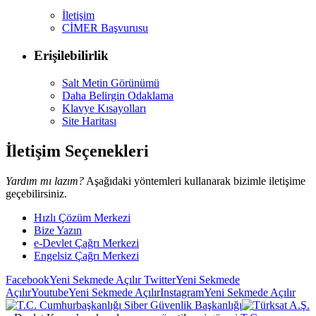
İletişim
CİMER Başvurusu
Erişilebilirlik
Salt Metin Görünümü
Daha Belirgin Odaklama
Klavye Kısayolları
Site Haritası
İletişim Seçenekleri
Yardım mı lazım?
Aşağıdaki yöntemleri kullanarak bizimle iletişime
geçebilirsiniz.
Hızlı Çözüm Merkezi
Bize Yazın
e-Devlet Çağrı Merkezi
Engelsiz Çağrı Merkezi
Facebook
Yeni Sekmede Açılır
Twitter
Yeni Sekmede
Açılır
Youtube
Yeni Sekmede Açılır
Instagram
Yeni Sekmede Açılır