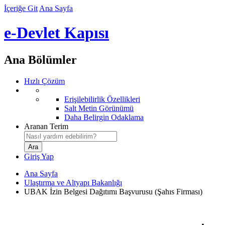
İçeriğe Git
Ana Sayfa
e-Devlet Kapısı
Ana Bölümler
Hızlı Çözüm
Erişilebilirlik Özellikleri
Salt Metin Görünümü
Daha Belirgin Odaklama
Aranan Terim
Giriş Yap
Ana Sayfa
Ulaştırma ve Altyapı Bakanlığı
UBAK İzin Belgesi Dağıtımı Başvurusu (Şahıs Firması)