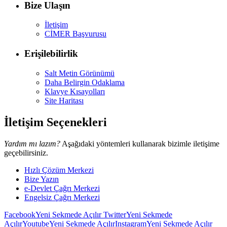
Bize Ulaşın
İletişim
CİMER Başvurusu
Erişilebilirlik
Salt Metin Görünümü
Daha Belirgin Odaklama
Klavye Kısayolları
Site Haritası
İletişim Seçenekleri
Yardım mı lazım?
Aşağıdaki yöntemleri kullanarak bizimle iletişime
geçebilirsiniz.
Hızlı Çözüm Merkezi
Bize Yazın
e-Devlet Çağrı Merkezi
Engelsiz Çağrı Merkezi
Facebook
Yeni Sekmede Açılır
Twitter
Yeni Sekmede
Açılır
Youtube
Yeni Sekmede Açılır
Instagram
Yeni Sekmede Açılır