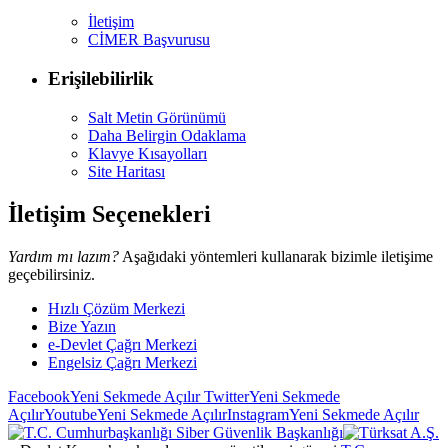
İletişim
CİMER Başvurusu
Erişilebilirlik
Salt Metin Görünümü
Daha Belirgin Odaklama
Klavye Kısayolları
Site Haritası
İletişim Seçenekleri
Yardım mı lazım?
Aşağıdaki yöntemleri kullanarak bizimle iletişime
geçebilirsiniz.
Hızlı Çözüm Merkezi
Bize Yazın
e-Devlet Çağrı Merkezi
Engelsiz Çağrı Merkezi
Facebook
Yeni Sekmede Açılır
Twitter
Yeni Sekmede
Açılır
Youtube
Yeni Sekmede Açılır
Instagram
Yeni Sekmede Açılır