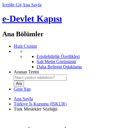
İçeriğe Git
Ana Sayfa
e-Devlet Kapısı
Ana Bölümler
Hızlı Çözüm
Erişilebilirlik Özellikleri
Salt Metin Görünümü
Daha Belirgin Odaklama
Aranan Terim
Giriş Yap
Ana Sayfa
Türkiye İş Kurumu (İŞKUR)
Türk Meslekler Sözlüğü