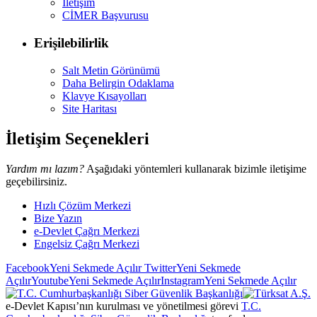
İletişim
CİMER Başvurusu
Erişilebilirlik
Salt Metin Görünümü
Daha Belirgin Odaklama
Klavye Kısayolları
Site Haritası
İletişim Seçenekleri
Yardım mı lazım?
Aşağıdaki yöntemleri kullanarak bizimle iletişime
geçebilirsiniz.
Hızlı Çözüm Merkezi
Bize Yazın
e-Devlet Çağrı Merkezi
Engelsiz Çağrı Merkezi
Facebook
Yeni Sekmede Açılır
Twitter
Yeni Sekmede
Açılır
Youtube
Yeni Sekmede Açılır
Instagram
Yeni Sekmede Açılır
e-Devlet Kapısı’nın kurulması ve yönetilmesi görevi
T.C.