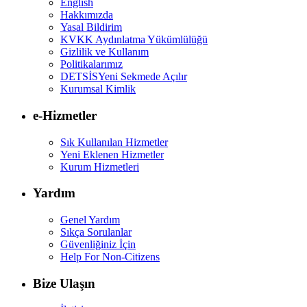
English
Hakkımızda
Yasal Bildirim
KVKK Aydınlatma Yükümlülüğü
Gizlilik ve Kullanım
Politikalarımız
DETSİS
Yeni Sekmede Açılır
Kurumsal Kimlik
e-Hizmetler
Sık Kullanılan Hizmetler
Yeni Eklenen Hizmetler
Kurum Hizmetleri
Yardım
Genel Yardım
Sıkça Sorulanlar
Güvenliğiniz İçin
Help For Non-Citizens
Bize Ulaşın