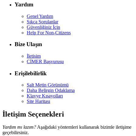
Yardım
Genel Yardım
Sıkça Sorulanlar
Güvenliğiniz İçin
Help For Non-Citizens
Bize Ulaşın
İletişim
CİMER Başvurusu
Erişilebilirlik
Salt Metin Görünümü
Daha Belirgin Odaklama
Klavye Kısayolları
Site Haritası
İletişim Seçenekleri
Yardım mı lazım?
Aşağıdaki yöntemleri kullanarak bizimle iletişime
geçebilirsiniz.