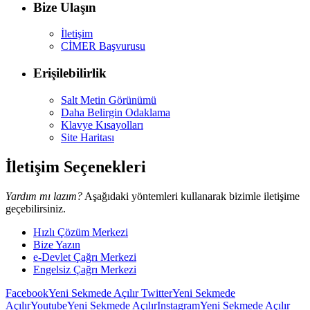
Bize Ulaşın
İletişim
CİMER Başvurusu
Erişilebilirlik
Salt Metin Görünümü
Daha Belirgin Odaklama
Klavye Kısayolları
Site Haritası
İletişim Seçenekleri
Yardım mı lazım?
Aşağıdaki yöntemleri kullanarak bizimle iletişime
geçebilirsiniz.
Hızlı Çözüm Merkezi
Bize Yazın
e-Devlet Çağrı Merkezi
Engelsiz Çağrı Merkezi
Facebook
Yeni Sekmede Açılır
Twitter
Yeni Sekmede
Açılır
Youtube
Yeni Sekmede Açılır
Instagram
Yeni Sekmede Açılır