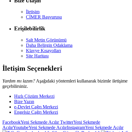
Bize Ulaşın
İletişim
CİMER Başvurusu
Erişilebilirlik
Salt Metin Görünümü
Daha Belirgin Odaklama
Klavye Kısayolları
Site Haritası
İletişim Seçenekleri
Yardım mı lazım?
Aşağıdaki yöntemleri kullanarak bizimle iletişime
geçebilirsiniz.
Hızlı Çözüm Merkezi
Bize Yazın
e-Devlet Çağrı Merkezi
Engelsiz Çağrı Merkezi
Facebook
Yeni Sekmede Açılır
Twitter
Yeni Sekmede
Açılır
Youtube
Yeni Sekmede Açılır
Instagram
Yeni Sekmede Açılır