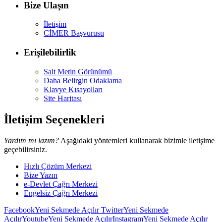
Bize Ulaşın
İletişim
CİMER Başvurusu
Erişilebilirlik
Salt Metin Görünümü
Daha Belirgin Odaklama
Klavye Kısayolları
Site Haritası
İletişim Seçenekleri
Yardım mı lazım?
Aşağıdaki yöntemleri kullanarak bizimle iletişime
geçebilirsiniz.
Hızlı Çözüm Merkezi
Bize Yazın
e-Devlet Çağrı Merkezi
Engelsiz Çağrı Merkezi
Facebook
Yeni Sekmede Açılır
Twitter
Yeni Sekmede
Açılır
Youtube
Yeni Sekmede Açılır
Instagram
Yeni Sekmede Açılır