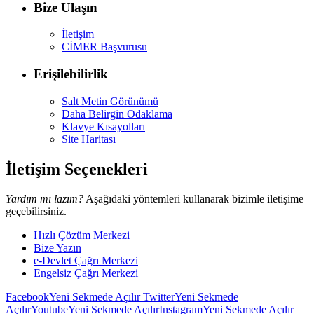
Bize Ulaşın
İletişim
CİMER Başvurusu
Erişilebilirlik
Salt Metin Görünümü
Daha Belirgin Odaklama
Klavye Kısayolları
Site Haritası
İletişim Seçenekleri
Yardım mı lazım?
Aşağıdaki yöntemleri kullanarak bizimle iletişime
geçebilirsiniz.
Hızlı Çözüm Merkezi
Bize Yazın
e-Devlet Çağrı Merkezi
Engelsiz Çağrı Merkezi
Facebook
Yeni Sekmede Açılır
Twitter
Yeni Sekmede
Açılır
Youtube
Yeni Sekmede Açılır
Instagram
Yeni Sekmede Açılır