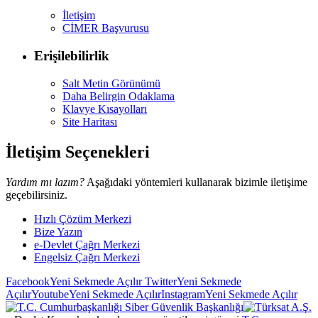
İletişim
CİMER Başvurusu
Erişilebilirlik
Salt Metin Görünümü
Daha Belirgin Odaklama
Klavye Kısayolları
Site Haritası
İletişim Seçenekleri
Yardım mı lazım?
Aşağıdaki yöntemleri kullanarak bizimle iletişime
geçebilirsiniz.
Hızlı Çözüm Merkezi
Bize Yazın
e-Devlet Çağrı Merkezi
Engelsiz Çağrı Merkezi
Facebook
Yeni Sekmede Açılır
Twitter
Yeni Sekmede
Açılır
Youtube
Yeni Sekmede Açılır
Instagram
Yeni Sekmede Açılır