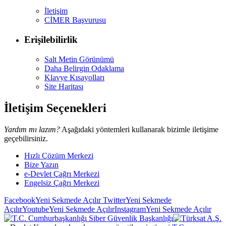
İletişim
CİMER Başvurusu
Erişilebilirlik
Salt Metin Görünümü
Daha Belirgin Odaklama
Klavye Kısayolları
Site Haritası
İletişim Seçenekleri
Yardım mı lazım?
Aşağıdaki yöntemleri kullanarak bizimle iletişime
geçebilirsiniz.
Hızlı Çözüm Merkezi
Bize Yazın
e-Devlet Çağrı Merkezi
Engelsiz Çağrı Merkezi
Facebook
Yeni Sekmede Açılır
Twitter
Yeni Sekmede
Açılır
Youtube
Yeni Sekmede Açılır
Instagram
Yeni Sekmede Açılır