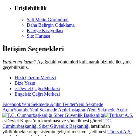
Erişilebilirlik
Salt Metin Görünümü
Daha Belirgin Odaklama
Klavye Kısayolları
Site Haritası
İletişim Seçenekleri
Yardım mı lazım?
Aşağıdaki yöntemleri kullanarak bizimle iletişime
geçebilirsiniz.
Hızlı Çözüm Merkezi
Bize Yazın
e-Devlet Çağrı Merkezi
Engelsiz Çağrı Merkezi
Facebook
Yeni Sekmede Açılır
Twitter
Yeni Sekmede
Açılır
Youtube
Yeni Sekmede Açılır
Instagram
Yeni Sekmede Açılır
e-Devlet Kapısı’nın kurulması ve yönetilmesi görevi
T.C.
Cumhurbaşkanlığı Siber Güvenlik Başkanlığı
tarafından
yürütülmekte olup, sistemin geliştirilmesi ve işletilmesi
Türksat A.Ş.