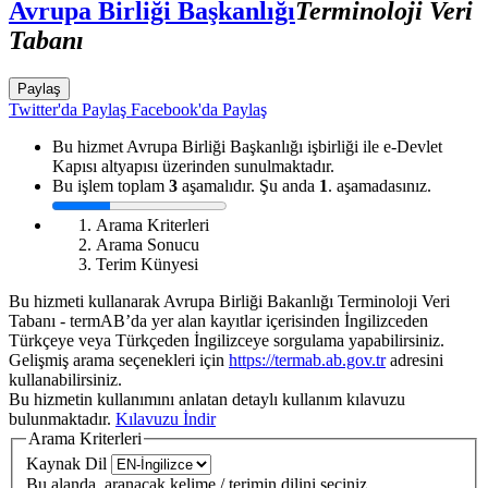
Avrupa Birliği Başkanlığı
Terminoloji Veri
Tabanı
Paylaş
Twitter'da Paylaş
Facebook'da Paylaş
Bu hizmet Avrupa Birliği Başkanlığı işbirliği ile e-Devlet
Kapısı altyapısı üzerinden sunulmaktadır.
Bu işlem toplam
3
aşamalıdır. Şu anda
1
. aşamadasınız.
Arama Kriterleri
Arama Sonucu
Terim Künyesi
Bu hizmeti kullanarak Avrupa Birliği Bakanlığı Terminoloji Veri
Tabanı - termAB’da yer alan kayıtlar içerisinden İngilizceden
Türkçeye veya Türkçeden İngilizceye sorgulama yapabilirsiniz.
Gelişmiş arama seçenekleri için
https://termab.ab.gov.tr
adresini
kullanabilirsiniz.
Bu hizmetin kullanımını anlatan detaylı kullanım kılavuzu
bulunmaktadır.
Kılavuzu İndir
Arama Kriterleri
Kaynak Dil
Bu alanda, aranacak kelime / terimin dilini seçiniz.