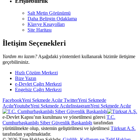
Erişilebilirlik
Salt Metin Görünümü
Daha Belirgin Odaklama
Klavye Kısayolları
Site Haritası
İletişim Seçenekleri
Yardım mı lazım?
Aşağıdaki yöntemleri kullanarak bizimle iletişime
geçebilirsiniz.
Hızlı Çözüm Merkezi
Bize Yazın
e-Devlet Çağrı Merkezi
Engelsiz Çağrı Merkezi
Facebook
Yeni Sekmede Açılır
Twitter
Yeni Sekmede
Açılır
Youtube
Yeni Sekmede Açılır
Instagram
Yeni Sekmede Açılır
e-Devlet Kapısı’nın kurulması ve yönetilmesi görevi
T.C.
Cumhurbaşkanlığı Siber Güvenlik Başkanlığı
tarafından
yürütülmekte olup, sistemin geliştirilmesi ve işletilmesi
Türksat A.Ş.
tarafından yapılmaktadır.
©
2026
Tüm Hakları Saklıdır.
Gizlilik, Kullanım ve Telif Hakları