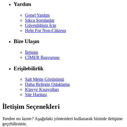
Yardım
Genel Yardım
Sıkça Sorulanlar
Güvenliğiniz İçin
Help For Non-Citizens
Bize Ulaşın
İletişim
CİMER Başvurusu
Erişilebilirlik
Salt Metin Görünümü
Daha Belirgin Odaklama
Klavye Kısayolları
Site Haritası
İletişim Seçenekleri
Yardım mı lazım?
Aşağıdaki yöntemleri kullanarak bizimle iletişime
geçebilirsiniz.