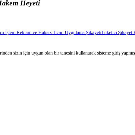
 Hakem Heyeti
ru İşlemi
Reklam ve Haksız Ticari Uygulama Şikayeti
Tüketici Şikayet 
nden sizin için uygun olan bir tanesini kullanarak sisteme giriş yapmı