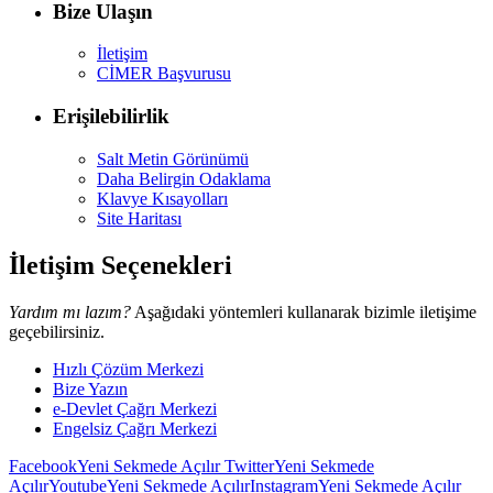
Bize Ulaşın
İletişim
CİMER Başvurusu
Erişilebilirlik
Salt Metin Görünümü
Daha Belirgin Odaklama
Klavye Kısayolları
Site Haritası
İletişim Seçenekleri
Yardım mı lazım?
Aşağıdaki yöntemleri kullanarak bizimle iletişime
geçebilirsiniz.
Hızlı Çözüm Merkezi
Bize Yazın
e-Devlet Çağrı Merkezi
Engelsiz Çağrı Merkezi
Facebook
Yeni Sekmede Açılır
Twitter
Yeni Sekmede
Açılır
Youtube
Yeni Sekmede Açılır
Instagram
Yeni Sekmede Açılır