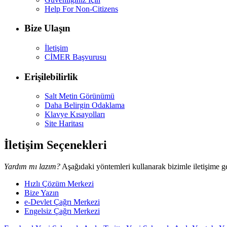
Help For Non-Citizens
Bize Ulaşın
İletişim
CİMER Başvurusu
Erişilebilirlik
Salt Metin Görünümü
Daha Belirgin Odaklama
Klavye Kısayolları
Site Haritası
İletişim Seçenekleri
Yardım mı lazım?
Aşağıdaki yöntemleri kullanarak bizimle iletişime ge
Hızlı Çözüm Merkezi
Bize Yazın
e-Devlet Çağrı Merkezi
Engelsiz Çağrı Merkezi