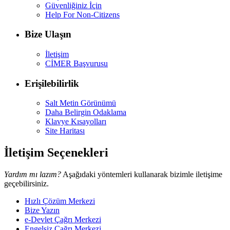
Güvenliğiniz İçin
Help For Non-Citizens
Bize Ulaşın
İletişim
CİMER Başvurusu
Erişilebilirlik
Salt Metin Görünümü
Daha Belirgin Odaklama
Klavye Kısayolları
Site Haritası
İletişim Seçenekleri
Yardım mı lazım?
Aşağıdaki yöntemleri kullanarak bizimle iletişime
geçebilirsiniz.
Hızlı Çözüm Merkezi
Bize Yazın
e-Devlet Çağrı Merkezi
Engelsiz Çağrı Merkezi