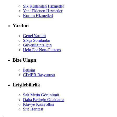
Sık Kullanılan Hizmetler
Yeni Eklenen Hizmetler
Kurum Hizmetleri
Yardım
Genel Yardım
Sıkça Sorulanlar
Güvenliğiniz İçin
Help For Non-Citizens
Bize Ulaşın
İletişim
CİMER Başvurusu
Erişilebilirlik
Salt Metin Görünümü
Daha Belirgin Odaklama
Klavye Kısayolları
Site Haritası