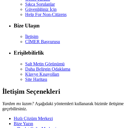
Sıkça Sorulanlar
Güvenliğiniz İçin
Help For Non-Citizens
Bize Ulaşın
İletişim
CİMER Başvurusu
Erişilebilirlik
Salt Metin Görünümü
Daha Belirgin Odaklama
Klavye Kısayolları
Site Haritası
İletişim Seçenekleri
Yardım mı lazım?
Aşağıdaki yöntemleri kullanarak bizimle iletişime
geçebilirsiniz.
Hızlı Çözüm Merkezi
Bize Yazın