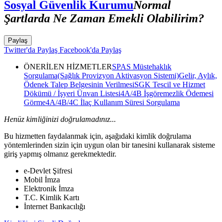
Sosyal Güvenlik Kurumu
Normal
Şartlarda Ne Zaman Emekli Olabilirim?
Paylaş
Twitter'da Paylaş
Facebook'da Paylaş
ÖNERİLEN HİZMETLER
SPAS Müstehaklık
Sorgulama(Sağlık Provizyon Aktivasyon Sistemi)
Gelir, Aylık,
Ödenek Talep Belgesinin Verilmesi
SGK Tescil ve Hizmet
Dökümü / İşyeri Ünvan Listesi
4A/4B İşgöremezlik Ödemesi
Görme
4A/4B/4C İlaç Kullanım Süresi Sorgulama
Henüz kimliğinizi doğrulamadınız...
Bu hizmetten faydalanmak için, aşağıdaki kimlik doğrulama
yöntemlerinden sizin için uygun olan bir tanesini kullanarak sisteme
giriş yapmış olmanız gerekmektedir.
e-Devlet Şifresi
Mobil İmza
Elektronik İmza
T.C. Kimlik Kartı
İnternet Bankacılığı