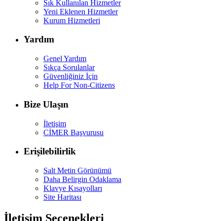
Sık Kullanılan Hizmetler
Yeni Eklenen Hizmetler
Kurum Hizmetleri
Yardım
Genel Yardım
Sıkça Sorulanlar
Güvenliğiniz İçin
Help For Non-Citizens
Bize Ulaşın
İletişim
CİMER Başvurusu
Erişilebilirlik
Salt Metin Görünümü
Daha Belirgin Odaklama
Klavye Kısayolları
Site Haritası
İletişim Seçenekleri