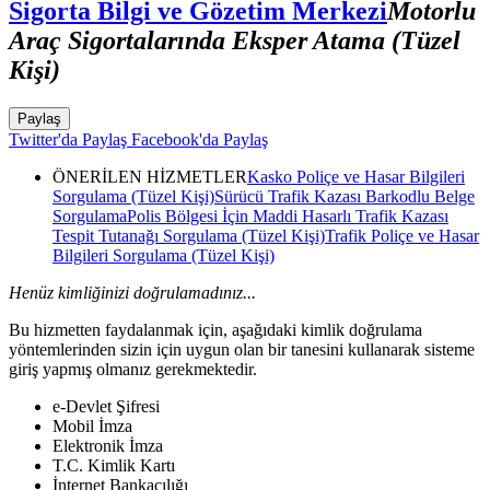
Sigorta Bilgi ve Gözetim Merkezi
Motorlu
Araç Sigortalarında Eksper Atama (Tüzel
Kişi)
Paylaş
Twitter'da Paylaş
Facebook'da Paylaş
ÖNERİLEN HİZMETLER
Kasko Poliçe ve Hasar Bilgileri
Sorgulama (Tüzel Kişi)
Sürücü Trafik Kazası Barkodlu Belge
Sorgulama
Polis Bölgesi İçin Maddi Hasarlı Trafik Kazası
Tespit Tutanağı Sorgulama (Tüzel Kişi)
Trafik Poliçe ve Hasar
Bilgileri Sorgulama (Tüzel Kişi)
Henüz kimliğinizi doğrulamadınız...
Bu hizmetten faydalanmak için, aşağıdaki kimlik doğrulama
yöntemlerinden sizin için uygun olan bir tanesini kullanarak sisteme
giriş yapmış olmanız gerekmektedir.
e-Devlet Şifresi
Mobil İmza
Elektronik İmza
T.C. Kimlik Kartı
İnternet Bankacılığı