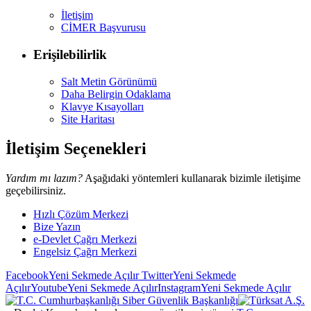
İletişim
CİMER Başvurusu
Erişilebilirlik
Salt Metin Görünümü
Daha Belirgin Odaklama
Klavye Kısayolları
Site Haritası
İletişim Seçenekleri
Yardım mı lazım?
Aşağıdaki yöntemleri kullanarak bizimle iletişime
geçebilirsiniz.
Hızlı Çözüm Merkezi
Bize Yazın
e-Devlet Çağrı Merkezi
Engelsiz Çağrı Merkezi
Facebook
Yeni Sekmede Açılır
Twitter
Yeni Sekmede
Açılır
Youtube
Yeni Sekmede Açılır
Instagram
Yeni Sekmede Açılır