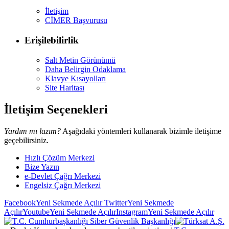
İletişim
CİMER Başvurusu
Erişilebilirlik
Salt Metin Görünümü
Daha Belirgin Odaklama
Klavye Kısayolları
Site Haritası
İletişim Seçenekleri
Yardım mı lazım?
Aşağıdaki yöntemleri kullanarak bizimle iletişime
geçebilirsiniz.
Hızlı Çözüm Merkezi
Bize Yazın
e-Devlet Çağrı Merkezi
Engelsiz Çağrı Merkezi
Facebook
Yeni Sekmede Açılır
Twitter
Yeni Sekmede
Açılır
Youtube
Yeni Sekmede Açılır
Instagram
Yeni Sekmede Açılır