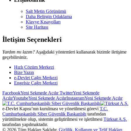
Salt Metin Görünümü
Daha Belirgin Odaklama
Klavye Kısayolları
Site Haritası
İletişim Seçenekleri
Yardım mı lazım?
Aşağıdaki yöntemleri kullanarak bizimle iletişime
geçebilirsiniz.
Hızlı Çözüm Merkezi
Bize Yazın
e-Devlet Çağrı Merkezi
Engelsiz Çağrı Merkezi
Facebook
Yeni Sekmede Açılır
Twitter
Yeni Sekmede
Açılır
Youtube
Yeni Sekmede Açılır
Instagram
Yeni Sekmede Açılır
e-Devlet Kapısı’nın kurulması ve yönetilmesi görevi
T.C.
Cumhurbaşkanlığı Siber Güvenlik Başkanlığı
tarafından
yürütülmekte olup, sistemin geliştirilmesi ve işletilmesi
Türksat A.Ş.
tarafından yapılmaktadır.
©
2026
Tüm Hakları Saklıdır.
Gizlilik, Kullanım ve Telif Hakları