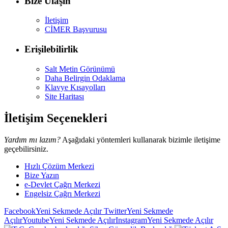
Bize Ulaşın
İletişim
CİMER Başvurusu
Erişilebilirlik
Salt Metin Görünümü
Daha Belirgin Odaklama
Klavye Kısayolları
Site Haritası
İletişim Seçenekleri
Yardım mı lazım?
Aşağıdaki yöntemleri kullanarak bizimle iletişime
geçebilirsiniz.
Hızlı Çözüm Merkezi
Bize Yazın
e-Devlet Çağrı Merkezi
Engelsiz Çağrı Merkezi
Facebook
Yeni Sekmede Açılır
Twitter
Yeni Sekmede
Açılır
Youtube
Yeni Sekmede Açılır
Instagram
Yeni Sekmede Açılır