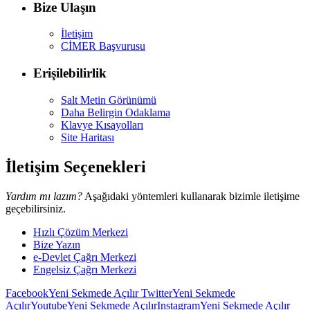
Bize Ulaşın
İletişim
CİMER Başvurusu
Erişilebilirlik
Salt Metin Görünümü
Daha Belirgin Odaklama
Klavye Kısayolları
Site Haritası
İletişim Seçenekleri
Yardım mı lazım?
Aşağıdaki yöntemleri kullanarak bizimle iletişime
geçebilirsiniz.
Hızlı Çözüm Merkezi
Bize Yazın
e-Devlet Çağrı Merkezi
Engelsiz Çağrı Merkezi
Facebook
Yeni Sekmede Açılır
Twitter
Yeni Sekmede
Açılır
Youtube
Yeni Sekmede Açılır
Instagram
Yeni Sekmede Açılır