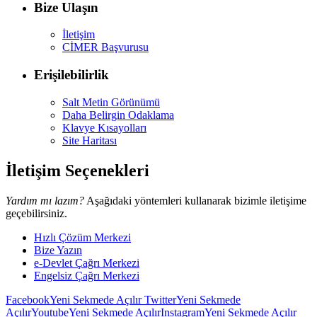
Bize Ulaşın
İletişim
CİMER Başvurusu
Erişilebilirlik
Salt Metin Görünümü
Daha Belirgin Odaklama
Klavye Kısayolları
Site Haritası
İletişim Seçenekleri
Yardım mı lazım?
Aşağıdaki yöntemleri kullanarak bizimle iletişime
geçebilirsiniz.
Hızlı Çözüm Merkezi
Bize Yazın
e-Devlet Çağrı Merkezi
Engelsiz Çağrı Merkezi
Facebook
Yeni Sekmede Açılır
Twitter
Yeni Sekmede
Açılır
Youtube
Yeni Sekmede Açılır
Instagram
Yeni Sekmede Açılır