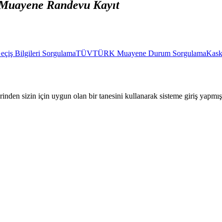
uayene Randevu Kayıt
Geçiş Bilgileri Sorgulama
TÜVTÜRK Muayene Durum Sorgulama
Kask
nden sizin için uygun olan bir tanesini kullanarak sisteme giriş yapmı