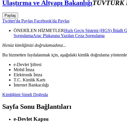
Ulaştırma ve Altyapı Bakanlığı
TÜVTÜRK M
Paylaş
Twitter'da Paylaş
Facebook'da Paylaş
ÖNERİLEN HİZMETLER
Hızlı Geçiş Sistemi (HGS) İhlalli 
Sorgulama
Araç Plakasına Yazılan Ceza Sorgulama
Henüz kimliğinizi doğrulamadınız...
Bu hizmetten faydalanmak için, aşağıdaki kimlik doğrulama yöntemleri
e-Devlet Şifresi
Mobil İmza
Elektronik İmza
T.C. Kimlik Kartı
İnternet Bankacılığı
Kimliğimi Şimdi Doğrula
Sayfa Sonu Bağlantıları
e-Devlet Kapısı