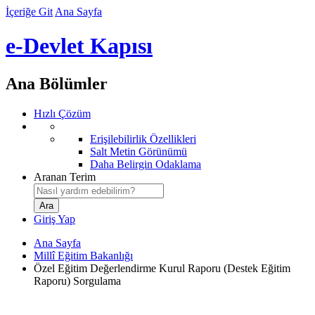
İçeriğe Git
Ana Sayfa
e-Devlet Kapısı
Ana Bölümler
Hızlı Çözüm
Erişilebilirlik Özellikleri
Salt Metin Görünümü
Daha Belirgin Odaklama
Aranan Terim
Giriş Yap
Ana Sayfa
Millî Eğitim Bakanlığı
Özel Eğitim Değerlendirme Kurul Raporu (Destek Eğitim
Raporu) Sorgulama