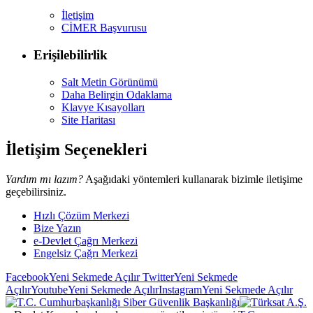
İletişim
CİMER Başvurusu
Erişilebilirlik
Salt Metin Görünümü
Daha Belirgin Odaklama
Klavye Kısayolları
Site Haritası
İletişim Seçenekleri
Yardım mı lazım?
Aşağıdaki yöntemleri kullanarak bizimle iletişime
geçebilirsiniz.
Hızlı Çözüm Merkezi
Bize Yazın
e-Devlet Çağrı Merkezi
Engelsiz Çağrı Merkezi
Facebook
Yeni Sekmede Açılır
Twitter
Yeni Sekmede
Açılır
Youtube
Yeni Sekmede Açılır
Instagram
Yeni Sekmede Açılır