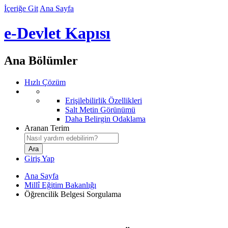
İçeriğe Git
Ana Sayfa
e-Devlet Kapısı
Ana Bölümler
Hızlı Çözüm
Erişilebilirlik Özellikleri
Salt Metin Görünümü
Daha Belirgin Odaklama
Aranan Terim
Giriş Yap
Ana Sayfa
Millî Eğitim Bakanlığı
Öğrencilik Belgesi Sorgulama