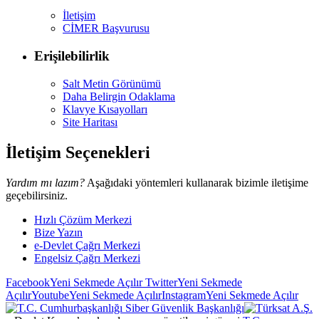
İletişim
CİMER Başvurusu
Erişilebilirlik
Salt Metin Görünümü
Daha Belirgin Odaklama
Klavye Kısayolları
Site Haritası
İletişim Seçenekleri
Yardım mı lazım?
Aşağıdaki yöntemleri kullanarak bizimle iletişime
geçebilirsiniz.
Hızlı Çözüm Merkezi
Bize Yazın
e-Devlet Çağrı Merkezi
Engelsiz Çağrı Merkezi
Facebook
Yeni Sekmede Açılır
Twitter
Yeni Sekmede
Açılır
Youtube
Yeni Sekmede Açılır
Instagram
Yeni Sekmede Açılır