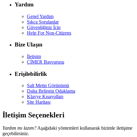
Yardım
Genel Yardım
Sıkça Sorulanlar
Güvenliğiniz İçin
Help For Non-Citizens
Bize Ulaşın
İletişim
CİMER Başvurusu
Erişilebilirlik
Salt Metin Görünümü
Daha Belirgin Odaklama
Klavye Kısayolları
Site Haritası
İletişim Seçenekleri
Yardım mı lazım?
Aşağıdaki yöntemleri kullanarak bizimle iletişime
geçebilirsiniz.