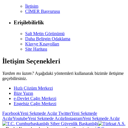
İletişim
CİMER Başvurusu
Erişilebilirlik
Salt Metin Görünümü
Daha Belirgin Odaklama
Klavye Kısayolları
Site Haritası
İletişim Seçenekleri
Yardım mı lazım?
Aşağıdaki yöntemleri kullanarak bizimle iletişime
geçebilirsiniz.
Hızlı Çözüm Merkezi
Bize Yazın
e-Devlet Çağrı Merkezi
Engelsiz Çağrı Merkezi
Facebook
Yeni Sekmede Açılır
Twitter
Yeni Sekmede
Açılır
Youtube
Yeni Sekmede Açılır
Instagram
Yeni Sekmede Açılır