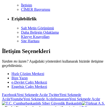
İletişim
CİMER Başvurusu
Erişilebilirlik
Salt Metin Görünümü
Daha Belirgin Odaklama
Klavye Kısayolları
Site Haritası
İletişim Seçenekleri
Yardım mı lazım?
Aşağıdaki yöntemleri kullanarak bizimle iletişime
geçebilirsiniz.
Hızlı Çözüm Merkezi
Bize Yazın
e-Devlet Çağrı Merkezi
Engelsiz Çağrı Merkezi
Facebook
Yeni Sekmede Açılır
Twitter
Yeni Sekmede
Açılır
Youtube
Yeni Sekmede Açılır
Instagram
Yeni Sekmede Açılır