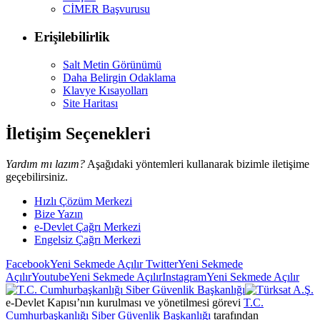
CİMER Başvurusu
Erişilebilirlik
Salt Metin Görünümü
Daha Belirgin Odaklama
Klavye Kısayolları
Site Haritası
İletişim Seçenekleri
Yardım mı lazım?
Aşağıdaki yöntemleri kullanarak bizimle iletişime
geçebilirsiniz.
Hızlı Çözüm Merkezi
Bize Yazın
e-Devlet Çağrı Merkezi
Engelsiz Çağrı Merkezi
Facebook
Yeni Sekmede Açılır
Twitter
Yeni Sekmede
Açılır
Youtube
Yeni Sekmede Açılır
Instagram
Yeni Sekmede Açılır
e-Devlet Kapısı’nın kurulması ve yönetilmesi görevi
T.C.
Cumhurbaşkanlığı Siber Güvenlik Başkanlığı
tarafından