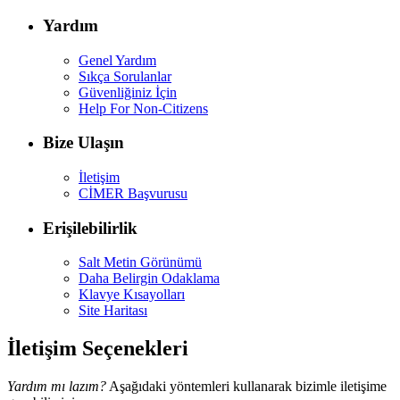
Yardım
Genel Yardım
Sıkça Sorulanlar
Güvenliğiniz İçin
Help For Non-Citizens
Bize Ulaşın
İletişim
CİMER Başvurusu
Erişilebilirlik
Salt Metin Görünümü
Daha Belirgin Odaklama
Klavye Kısayolları
Site Haritası
İletişim Seçenekleri
Yardım mı lazım?
Aşağıdaki yöntemleri kullanarak bizimle iletişime