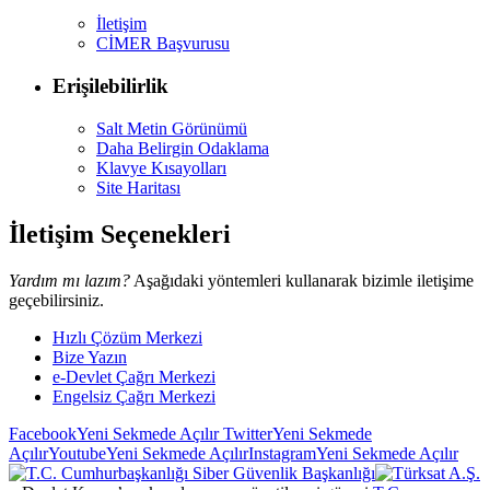
İletişim
CİMER Başvurusu
Erişilebilirlik
Salt Metin Görünümü
Daha Belirgin Odaklama
Klavye Kısayolları
Site Haritası
İletişim Seçenekleri
Yardım mı lazım?
Aşağıdaki yöntemleri kullanarak bizimle iletişime
geçebilirsiniz.
Hızlı Çözüm Merkezi
Bize Yazın
e-Devlet Çağrı Merkezi
Engelsiz Çağrı Merkezi
Facebook
Yeni Sekmede Açılır
Twitter
Yeni Sekmede
Açılır
Youtube
Yeni Sekmede Açılır
Instagram
Yeni Sekmede Açılır